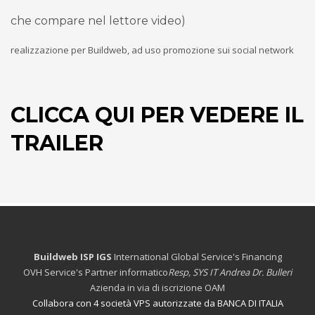
che compare nel lettore video)
realizzazione per Buildweb, ad uso promozione sui social network
CLICCA QUI PER VEDERE IL
TRAILER
Buildweb ISP IGS
International Global Service's Financing
OVH Service's Partner informatico
Resp, SYS IT Andrea Dr. Bulleri
Azienda in via di iscrizione OAM
Collabora con 4 società VPS autorizzate da BANCA DI ITALIA