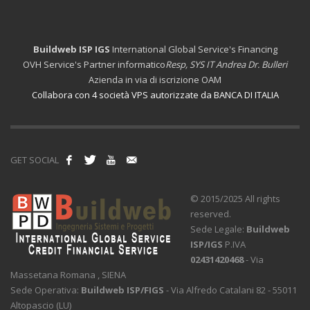
Buildweb ISP IGS
International Global Service's Financing
OVH Service's Partner informatico
Resp, SYS IT Andrea Dr. Bulleri
Azienda in via di iscrizione OAM
Collabora con 4 società VPS autorizzate da BANCA DI ITALIA
GET SOCIAL
© 2015/2025 All rights
reserved.
Sede Legale:
Buildweb
ISP/IGS
P.IVA
02431420468
- Via
Massetana Romana , SIENA
Sede Operativa:
Buildweb ISP/FIGS
- Via Alfredo Catalani 82 - 55011
Altopascio (LU)